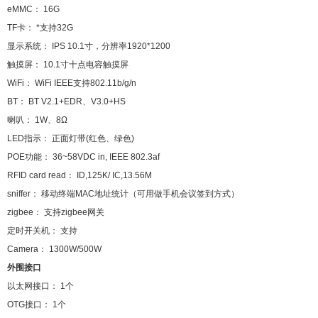
eMMC： 16G
TF卡： *支持32G
显示系统： IPS 10.1寸，分辨率1920*1200
触摸屏： 10.1寸十点电容触摸屏
WiFi： WiFi IEEE支持802.11b/g/n
BT： BT V2.1+EDR、V3.0+HS
喇叭： 1W、8Ω
LED指示： 正面灯带(红色、绿色)
POE功能： 36~58VDC in, IEEE 802.3af
RFID card read： ID,125K/ IC,13.56M
sniffer： 移动终端MAC地址统计（可用做手机会议签到方式）
zigbee： 支持zigbee网关
定时开关机： 支持
Camera： 1300W/500W
外围接口
以太网接口： 1个
OTG接口： 1个