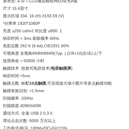
屏类型: a-Si T-LCD液品模组WED背光A规
尺寸 15.6英寸
显示区域 334. 16 (H) X193.59 (V)
*分辨率 1920*1080P
亮度 ≥250 cd/m2 对比度 ≥800: 1
响应时间 < 3ms 刷新频率 60Hz
色彩总数 262 K (6-bit),CIE1931 60%
可视角度 全视角89/89/89/89(7yp. ) (CR>10)左/右/上/下
使用寿命 > 50000 小时
触摸技术 :投射式电容技术(
电容触摸屏
)
响应时间:<5ms
触摸点数 :标配
10点触摸
,可实现放大缩小图片等多点触摸功能
触摸有效识别: >1.5mm
扫描频率 :200Hz
扫描精度:4096X4096
通信方式: 全速 USB 2.0,3.0
理论点击次数 :5000 万次以上
工作电流/电压: 180Ma/DC+5V士5%